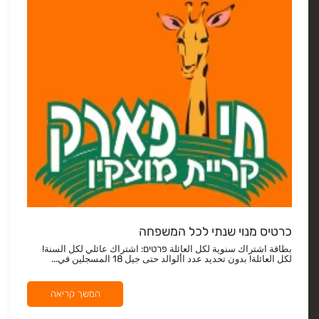
כרטיס מנוי שנתי לכל המשפחה
بطاقة اشتراك سنوية لكل العائلة פרטים: اشتراك عائلي لكل السنة!
لكل العائلة! بدون تحديد عدد األوالد حتى جيل 18 المسجلين في...
המשך קריאה