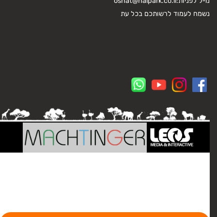
מייל לפניות:
osnat@haipark.co.il
נשמח לעמוד לרשותכם בכל עת