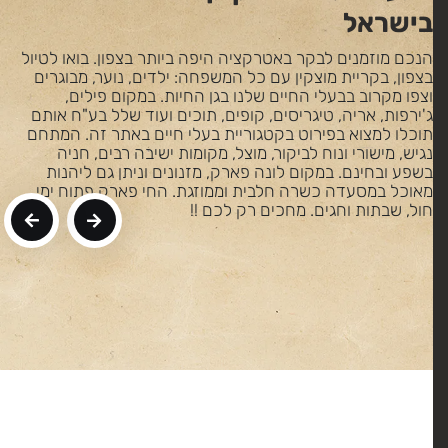
בישראל
הנכם מוזמנים לבקר באטרקציה היפה ביותר בצפון. בואו לטיול
בצפון, בקריית מוצקין עם כל המשפחה: ילדים, נוער, מבוגרים
וצפו מקרוב בבעלי החיים שלנו בגן החיות. במקום פילים,
ג'ירפות, אריה, טיגריסים, קופים, תוכים ועוד שלל בע"ח אותם
תוכלו למצוא בפירוט בקטגוריית בעלי חיים באתר זה. המתחם
נגיש, מישורי ונוח לביקור, מוצל, מקומות ישיבה רבים, חניה
בשפע ובחינם. במקום לונה פארק, מזנונים וניתן גם ליהנות
מאוכל במסעדה כשרה חלבית וממוזגת. החי פארק פתוח ימי
חול, שבתות וחגים. מחכים רק לכם !!