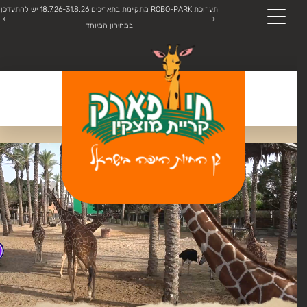
תערוכת ROBO-PARK מתקיימת בתאריכים 18.7.26-31.8.26 יש להתעדכן
שעות פתיחת גן החיות:
התקשרו:
04-8747445