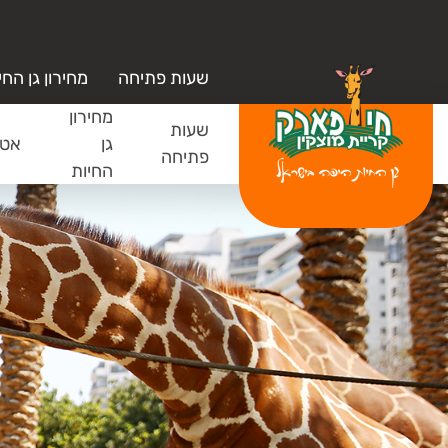
שעות פתיחה
מחירון גן החי
מחירון
שעות
גן
אטר
פתיחה
החיות