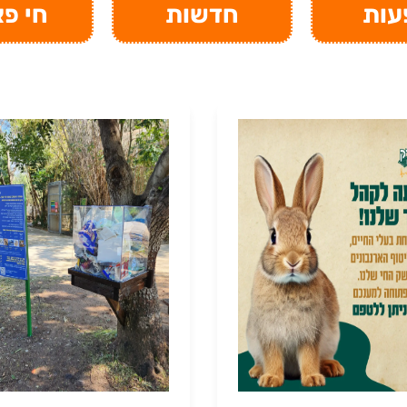
עות
חדשות
חי פ