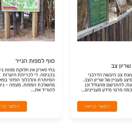
סוף למפות הנייר
שריון צב
בחי פארק אין חלוקת מפות ניי
וגת צב היבשה הדרבני
בכניסה. די לכריתת היערות
יצג מעניין של שריון הצב.
המיותרת והלכלוך הפזור בפא
עת, להתרשם מהגודל וכן
מהשלכת המפות. מעתה - נית
מה פרטי מידע מעניינים...
להוריד את...
המשך קריאה
המשך קרי