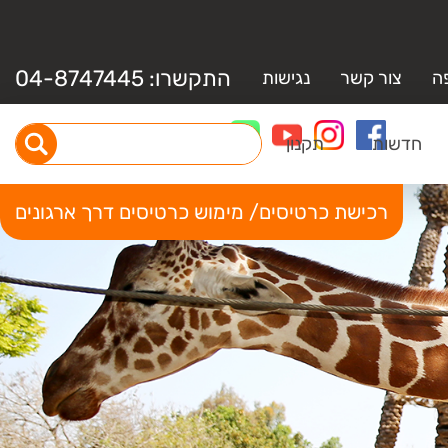
התקשרו:
04-8747445
ה
צור קשר
נגישות
חדשות
תקנון
רכישת כרטיסים/ מימוש כרטיסים דרך ארגונים