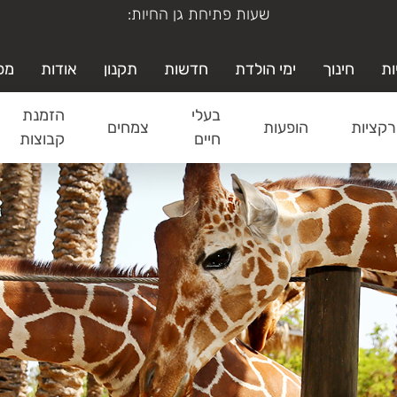
ימי א'-ה' משעה 19:00-9:00
ות
חינוך
ימי הולדת
חדשות
תקנון
אודות
מפ
בעלי
הזמנת
קציות
הופעות
צמחים
חיים
קבוצות