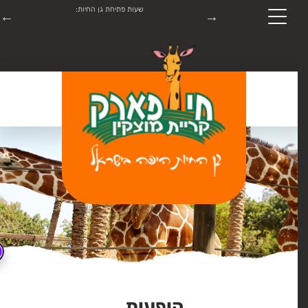
תערוכת ROBO-PARK מתקיימת בתאריכים 18.7.26-31.8.26 יש להתעדכן
שעות פתיחת גן החיות:
התקשרו:
04-8747445
הופעות