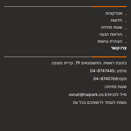
אטרקציות
חדשות
שעות פתיחה
הוראות הגעה
הצהרת נגישות
צרו קשר
כתובת ראשית :
החשמונאים 79, קריית מוצקין
טלפון :
04-8747445
פקס:
04-8745768
שעות פתיחה:
מייל לפניות:
osnat@haipark.co.il
נשמח לעמוד לרשותכם בכל עת