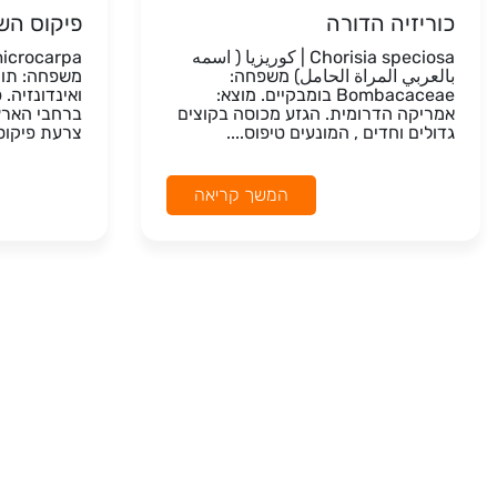
כוריזיה הדורה
פיקוס הש
Chorisia speciosa | كوريزيا ( اسمه
بالعربي المراة الحامل) משפחה:
Bombacaceae בומבקיים. מוצא:
ואינדונזיה.
אמריקה הדרומית. הגזע מכוסה בקוצים
ברחבי הארץ.
גדולים וחדים , המונעים טיפוס....
צרעת פיקוס.
המשך קריאה