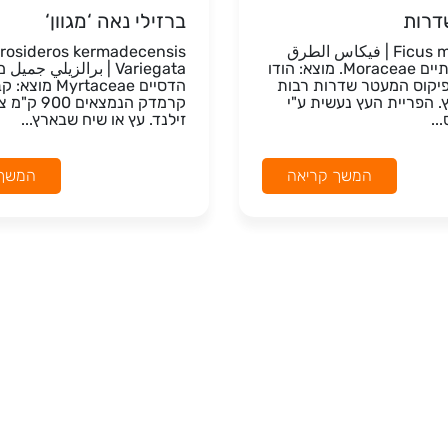
דרות
ברזילי נאה ‘מגוון‘
Ficus microcarpa | فيكاس الطرق
rosideros kermadecensis
משפחה: תותיים Moraceae. מוצא: הודו
Variegata | برالزيلي جم
 פיקוס המעטר שדרות רבות
הדסיים Myrtaceae 
 הפריית העץ נעשית ע"י
קרמדק הנמצאים
..
זילנד. עץ או שיח שבארץ...
המשך קריאה
המשך 