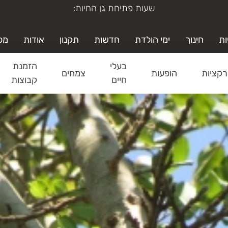
ימי א'-ה' משעה 19:00-9:00
ות
חינוך
ימי הולדת
חדשות
תקנון
אודות
מפ
בעלי
הזמנת
קציות
הופעות
צמחים
חיים
קבוצות