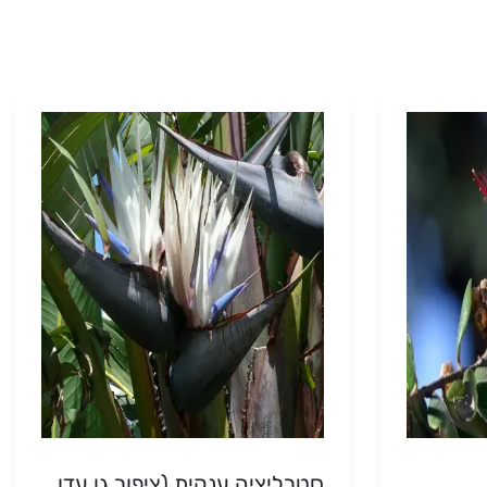
סטרליציה ענקית (ציפור גן עדן