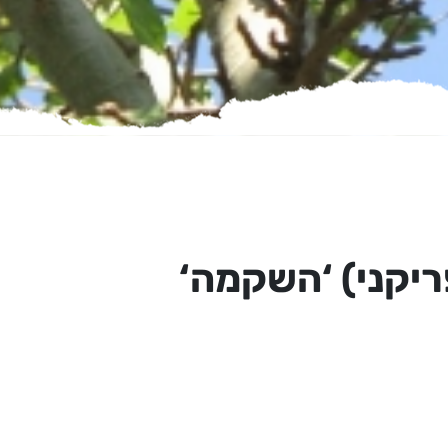
יקני) ‘השקמה‘