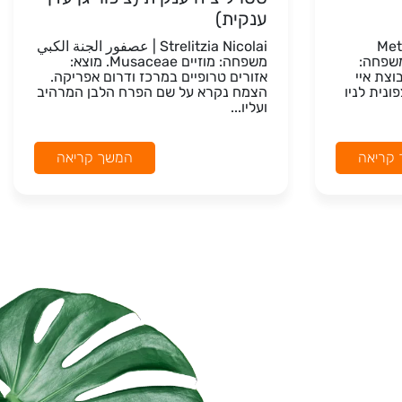
ענקית)
Met
Strelitzia Nicolai | عصفور الجنة الكبي
يل משפחה:
משפחה: מוזיים Musaceae. מוצא:
מוצא: קבוצת איי
אזורים טרופיים במרכז ודרום אפריקה.
 900 ק"מ צפונית לניו
הצמח נקרא על שם הפרח הלבן המרהיב
ועליו...
קריאה
המשך קריאה