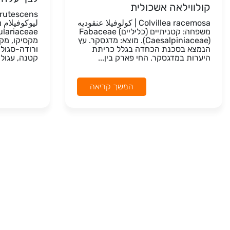
קולווילאה אשכולית
Colvillea racemosa | كولوفيلا عنقوديه
ليوكوفيلام 
משפחה: קטניתיים (כליליים) Fabaceae
(Caesalpiniaceae). מוצא: מדגסקר. עץ
מקסיקו, מקס
הנמצא בסכנת הכחדה בגלל כריתת
ורודה-סגולה
היערות במדגסקר. החי פארק בין...
קטנה, עגולה
המשך קריאה