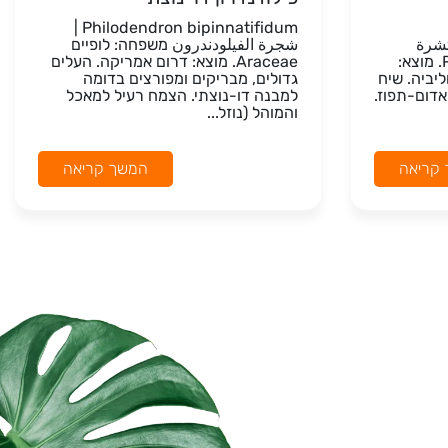
Philodendron bipinnatifidum |
يا منتشرة
شجرة الفيلودندرون משפחה: לופיים
משפחה: פואתיים Rubiaceae. מוצא:
Araceae. מוצא: דרום אמריקה. העלים
יביה. שיח
גדולים, מבריקים ומפורצים בדומה
אדום-תפוז.
למבנה דו-נוצתי. הצמח רעיל למאכל
והמוהל (נוזל...
קריאה
המשך קריאה