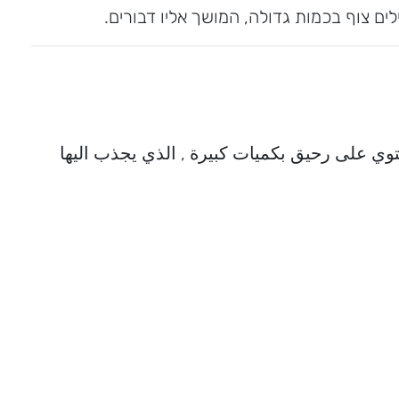
ים צוף בכמות גדולה, המושך אליו דבורים.
توي على رحيق بكميات كبيرة , الذي يجذب اليها