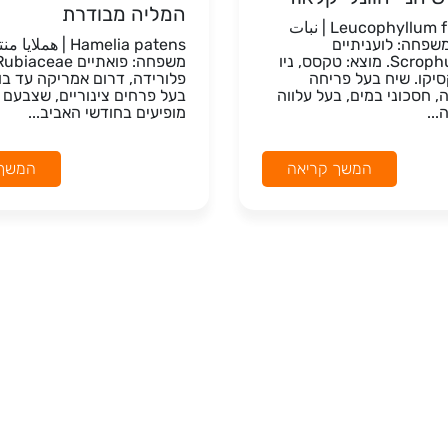
המליה מבודרת
Leucophyllum frutescens | نبات
משפחה: לועניתיים
Hamelia patens | هملا
Scrophulariaceae. מוצא: טקסס, ניו
יקו. שיח בעל פריחה
פלורידה, דרום אמריקה עד בול
, חסכוני במים, בעל עלווה
בעל פרחים צינוריים, שצבעם 
...
מופיעים בחודשי האביב...
המשך קריאה
המשך 