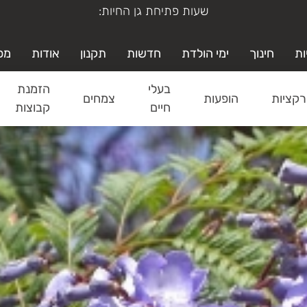
ימי א'-ה' משעה 19:00-9:00
ות
חינוך
ימי הולדת
חדשות
תקנון
אודות
מפ
בעלי
הזמנת
קציות
הופעות
צמחים
חיים
קבוצות