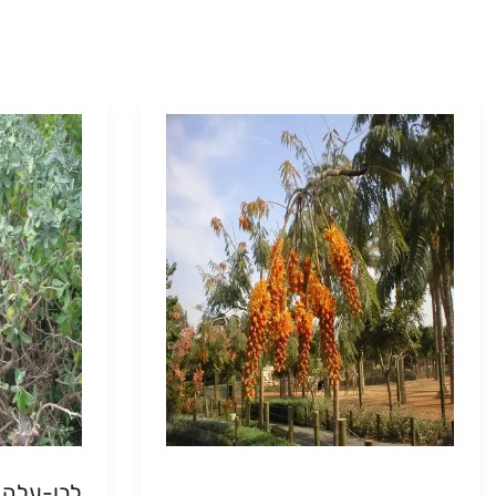
לבן-עלה ש