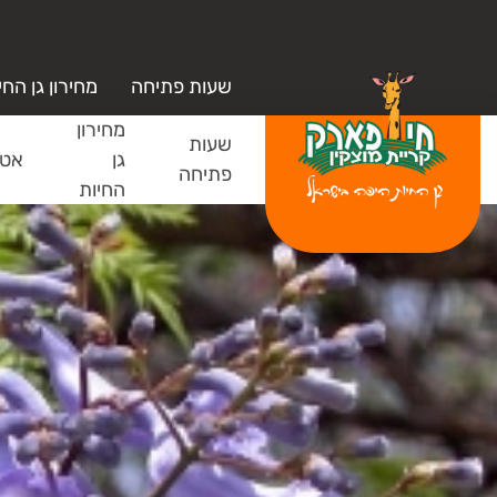
שעות פתיחה
מחירון גן החי
מחירון
שעות
גן
אטר
פתיחה
החיות