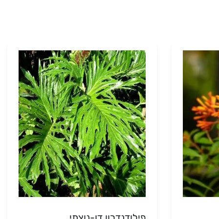
פילודנדרון דו-נוצתי