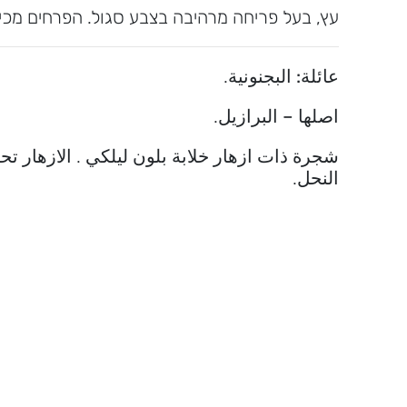
עץ, בעל פריחה מרהיבה בצבע סגול. הפרחים מכיל
عائلة:
البجنونية.
اصلها –
البرازيل.
شجرة ذات ازهار خلابة بلون ليلكي . الازهار تح
النحل.