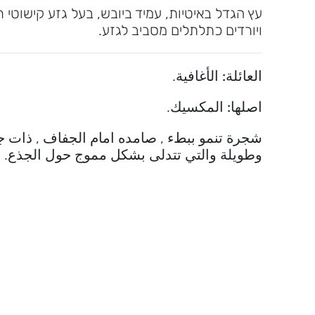
עץ הגדל באיטיות, עמיד ביובש, בעל גזע קישוטי 
ויורדים כתלתלים מסביב לגזע.
العائلة:
الأغافية.
اصلها:
المكسيك.
شجرة تنمو ببطء , صامده امام الجفاف , ذات 
وطويلة والتي تتدلى بشكل مموج حول الجذع.