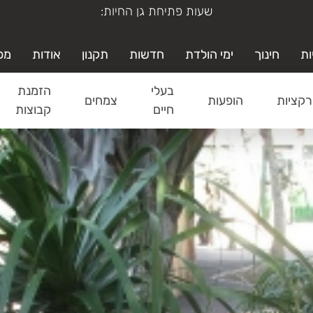
ימי א'-ה' משעה 19:00-9:00
ות
חינוך
ימי הולדת
חדשות
תקנון
אודות
מפ
בעלי
הזמנת
קציות
הופעות
צמחים
חיים
קבוצות