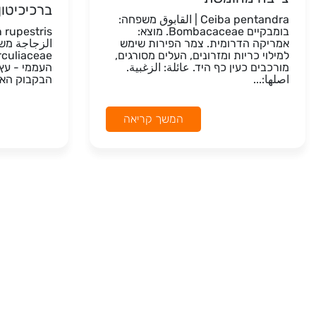
ברכיכיטו
Ceiba pentandra | القابوق משפחה:
בומבקיים Bombacaceae. מוצא:
אמריקה הדרומית. צמר הפירות שימש
الزجاجة מש
למילוי כריות ומזרונים, העלים מסורגים,
מורכבים כעין כף היד. عائلة: الزغبية.
העממי - עץ
اصلها:...
הבקבוק האופ
המשך קריאה