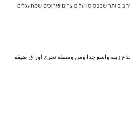
רחב ביותר שבבסיסו עלים צרים וארוכים שמתעגלים
جذع زينه واسع جدا ومن وسطه تخرج اوراق ضيقة