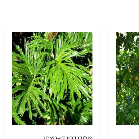
פילודנדרון דו-נוצתי