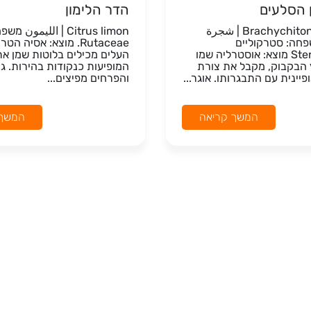
ן הסלעים
הדר הלימון
Brachychiton rupestris | شجرة
Citrus limon | الليمو
פחה: סטרקוליים
Rutaceae. מוצא: אסיה הט
Sterculiaceae מוצא: אוסטרליה שמו
העלים מכילים בלוטות שמן את
 הבקבוק, מקבל את צורת
המופיעות כנקודות בהירות. ג
יינית עם התבגרותו. אוגר...
והפרחים מפיצים...
המשך קריאה
המשך 