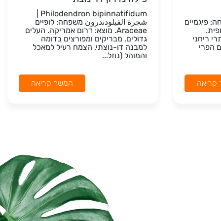
Philodendron bipinnatifidum |
ن משפחה: פיגמיים
شجرة الفيلودندرون משפחה: לופיים
רופית.
Araceae. מוצא: דרום אמריקה. העלים
רי ריחני
גדולים, מבריקים ומפורצים בדומה
ם הפרי
למבנה דו-נוצתי. הצמח רעיל למאכל
והמוהל (נוזל...
קריאה
המשך קריאה