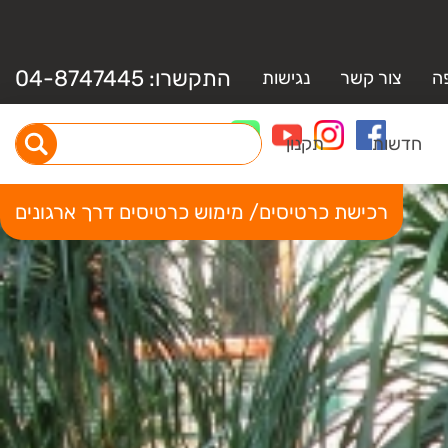
התקשרו:
04-8747445
ה
צור קשר
נגישות
חדשות
תקנון
רכישת כרטיסים/ מימוש כרטיסים דרך ארגונים