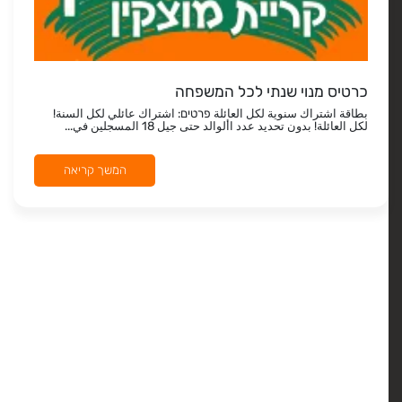
כרטיס מנוי שנתי לכל המשפחה
بطاقة اشتراك سنوية لكل العائلة פרטים: اشتراك عائلي لكل السنة!
لكل العائلة! بدون تحديد عدد األوالد حتى جيل 18 المسجلين في...
המשך קריאה