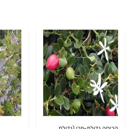
קָריסה גדולת-פרי (גדולת