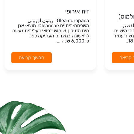
זית אירופי
למוס)
Olea europaea | زيتون اوروبي
دردار القصير
משפחה: זיתיים Oleaceae. מוצא: אגן
ה: מישיים
הים התיכון. שימוש רפואי בעלי זית נעשה
 עץ נשיר עמיד
לראשונה במצרים העתיקה לפני
כ-6,000 שנה....
קריאה
המשך קריאה