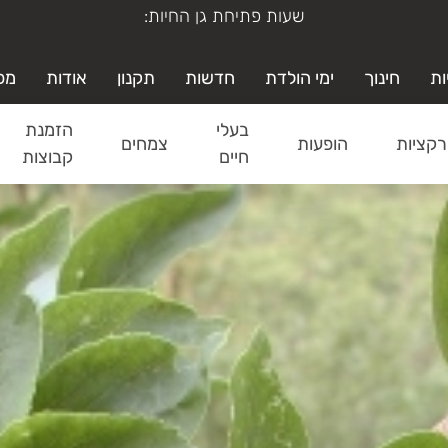
ימי א'-ה' משעה 19:00-9:00
ות
חינוך
ימי הולדת
חדשות
תקנון
אודות
מפ
בעלי
הזמנת
קציות
הופעות
צמחים
חיים
קבוצות