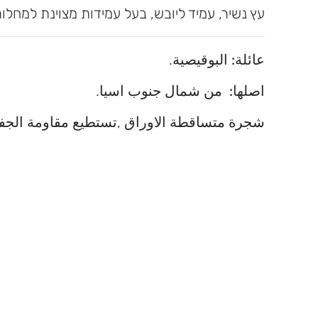
עץ נשיר, עמיד ליובש, בעל עמידות מצוינת למחלות
عائلة:
البوقيصية.
اصلها:
من شمال جنوب اسيا.
شجرة متساقطة الاوراق ,تستطيع مقاومة الجفاف