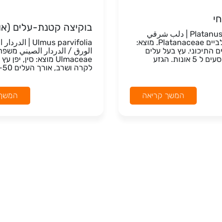
י
בוקיצה קטנת-עלים (או
Platanus orientalis | دلب شرقي
משפחה: דולביים Platanaceae. מוצא:
Ulmus parvifolia | ال
ם התיכוני. עץ בעל עלים
الورق / الدردار الصيني משפח
גדולים ומשוסעים ל 5 אונות. הגזע
Ulmaceae מוצא: סין, יפן
לקרה ושרב, אורך העלים 18-50...
המשך קריאה
המשך 