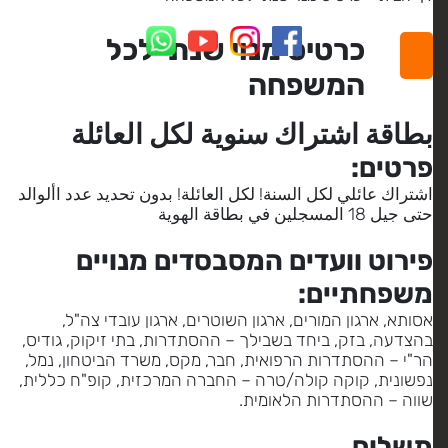
כרטיס מנוי שנתי לכל
המשפחה
بطاقة اشتراك سنوية لكل العائلة
פרטים:
اشتراك عائلي لكل السنة! لكل العائلة! بدون تحديد عدد األوالد
حتى جيل 18 المسجلين في بطاقة الهوية
פירוט וועדים המסבסדים מנויים
משפחתיים:
אסותא, ארגון המורים, ארגון השוטרים, ארגון עובדי צה"ל,
בהצדעה, בזק, ביחד בשבילך – ההסתדרות, בתי זיקוק, גודיס,
הר"י – ההסתדרות הרפואית, חבר, מקס, משרד הביטחון, נמל,
נפשונית, קוקה קולה/טרה – החברה המרכזית, קופ"ח כללית,
שווה – ההסתדרות הלאומית.
תשלום