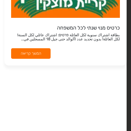
כרטיס מנוי שנתי לכל המשפחה
بطاقة اشتراك سنوية لكل العائلة פרטים: اشتراك عائلي لكل السنة!
لكل العائلة! بدون تحديد عدد األوالد حتى جيل 18 المسجلين في...
המשך קריאה