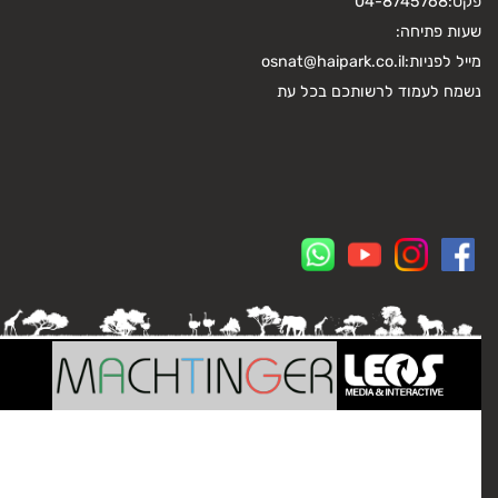
פקס:
04-8745768
שעות פתיחה:
מייל לפניות:
osnat@haipark.co.il
נשמח לעמוד לרשותכם בכל עת