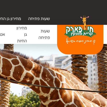
שעות פתיחה
מחירון גן החי
מחירון
שעות
גן
אטר
פתיחה
החיות