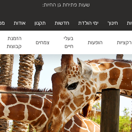
ימי א'-ה' משעה 19:00-9:00
ות
חינוך
ימי הולדת
חדשות
תקנון
אודות
מפ
בעלי
הזמנת
קציות
הופעות
צמחים
חיים
קבוצות