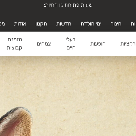
ימי א'-ה' משעה 19:00-9:00
ות
חינוך
ימי הולדת
חדשות
תקנון
אודות
מפ
בעלי
הזמנת
קציות
הופעות
צמחים
חיים
קבוצות