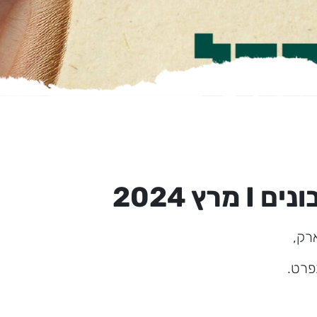
ץ 2024
רק,
פרט.