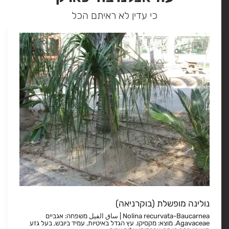
כי עדין לא ראיתם הכל
נולינה מופשלת (בוקרניאה)
Nolina recurvata-Baucarnea | ساق الفيل משפחה: אגביים
Agavaceae. מוצא: מקסיקו. עץ הגדל באיטיות, עמיד ביובש, בעל גזע