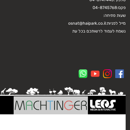
פקס:
04-8745768
שעות פתיחה:
מייל לפניות:
osnat@haipark.co.il
נשמח לעמוד לרשותכם בכל עת