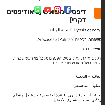
דיפסיס משולש (ניאודיפסיס
דקרי)
Dypsis decaryi | النخلة المثلثة
משפחה:
דקליים (Arecaceae (Palmae.
מוצא:
מדגסקר.
דקל בעל גזע עגול. בסיס הענפים מקבל צורה גיאומטרית
מדויקת של משולש שווה צלעות.
العائلة –
النخيلية.
اصلها –
مدغشقر.
نخلة ذات جذع دائري . قاعدة الاغصان تاخذ شكل منتظم
ودقيق لمثلث متساوي الاضلاع.