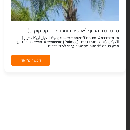
סייגרוס רומנזוף (ארקית רומנזוף - דקל קוקוס)
Syagrus romanzoffianum-Arecastrum | نخيل أريكاسترم (
الكوكس) משפחה: דקליים Arecaceae (Palmae). מוצא: ברזיל. העץ
מגיע לגובה 12 מטר. משמש כעץ נוי לצידי דרכים....
המשך קריאה