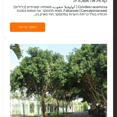
קולווילאה אשכולית
Colvillea racemosa | كولوفيلا عنقوديه משפחה: קטניתיים (כליליים)
Fabaceae (Caesalpiniaceae). מוצא: מדגסקר. עץ הנמצא בסכנת
הכחדה בגלל כריתת היערות במדגסקר. החי פארק בין...
המשך קריאה