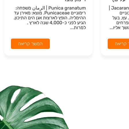
Jacaranda mimosifolia-acutifolia |
Punica granatum | الرمان משפחה:
ניים
רימוניים Punicaceae. מוצא: מאירן עד
רזיל. עץ, בעל
ההימליה. הופץ לארצות אגן הים התיכון.
פרחים
הגיע לפני כ-4,000 שנה לארץ .
ך אליו...
למרות...
קריאה
המשך קריאה