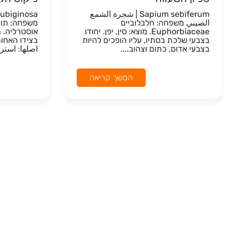
Sapium sebiferum | شجرة الشمع
الصيني משפחה: חלבלוביים
Euphorbiaceae. מוצא: סין, יפן. יחודו
אוסטרליה. 
בצבעי שלכת בסתיו, עליו הופכים להיות
בצידו האחורי
בצבעי אדום, כתום וצהוב....
اصلها: استرا
המשך קריאה