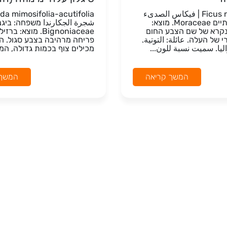
Ficus rubiginosa | فيكاس الصدىء
משפחה: תותיים Moraceae. מוצא:
شجرة الجكارندا משפחה: ביגנו
נקרא של שם הצבע החום
Bignoniaceae. מוצא: ב
 של העלה. عائلة: التوتية.
פריחה מרהיבה בצבע סגול. ה
ليا. سميت نسبة للون...
מכילים צוף בכמות גדולה, המוש
המשך קריאה
המשך 