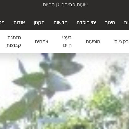
ימי א'-ה' משעה 19:00-9:00
ות
חינוך
ימי הולדת
חדשות
תקנון
אודות
מפ
בעלי
הזמנת
קציות
הופעות
צמחים
חיים
קבוצות