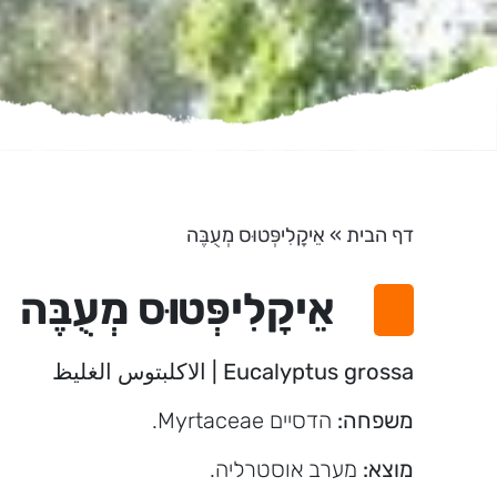
דף הבית
»
אֵיקָלִיפְּטוּס מְעֻבֶּה
אֵיקָלִיפְּטוּס מְעֻבֶּה
Eucalyptus grossa | الاكلبتوس الغليظ
משפחה:
הדסיים Myrtaceae.
מוצא:
מערב אוסטרליה.