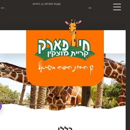
תערוכת ROBO-PARK מתקיימת בתאריכים 18.7.26-31.8.26 יש להתעדכן
שעות פתיחת גן החיות:
התקשרו:
04-8747445
כללי